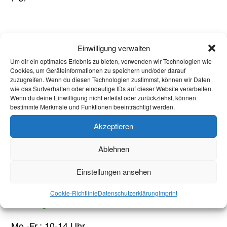
Aktuelles
Einwilligung verwalten
Um dir ein optimales Erlebnis zu bieten, verwenden wir Technologien wie
Welcome Week and Beyond: Onboarding New
Cookies, um Geräteinformationen zu speichern und/oder darauf
International Students
zuzugreifen. Wenn du diesen Technologien zustimmst, können wir Daten
wie das Surfverhalten oder eindeutige IDs auf dieser Website verarbeiten.
Wenn du deine Einwilligung nicht erteilst oder zurückziehst, können
Why loneliness doesn’t mean you did something
bestimmte Merkmale und Funktionen beeinträchtigt werden.
wrong – and what actually helps
Akzeptieren
Local elections in Aachen: Every vote counts!
Ablehnen
Welcome Week Winter Semester 2025/26
Einstellungen ansehen
Welcome Week Summer Semester 2025
Cookie-Richtlinie
Datenschutzerklärung
Imprint
Öffnungszeiten
Mo.-Fr.: 10-14 Uhr