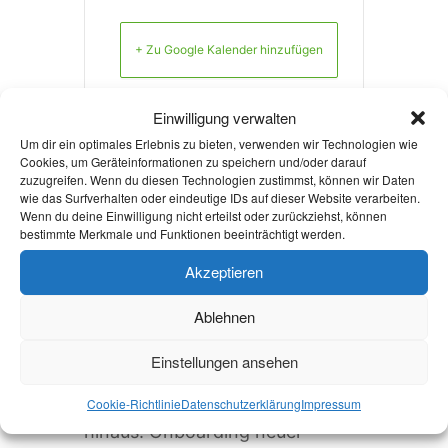
+ Zu Google Kalender hinzufügen
Einwilligung verwalten
+ iCal / Outlook export
Um dir ein optimales Erlebnis zu bieten, verwenden wir Technologien wie
Cookies, um Geräteinformationen zu speichern und/oder darauf
zuzugreifen. Wenn du diesen Technologien zustimmst, können wir Daten
wie das Surfverhalten oder eindeutige IDs auf dieser Website verarbeiten.
Wenn du deine Einwilligung nicht erteilst oder zurückziehst, können
bestimmte Merkmale und Funktionen beeinträchtigt werden.
Die Veranstaltung ist beendet.
Akzeptieren
Ablehnen
Aktuelles
Einstellungen ansehen
Welcome Week und darüber
Cookie-Richtlinie
Datenschutzerklärung
Impressum
hinaus: Onboarding neuer