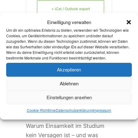
+ iCal / Outlook export
Einwilligung verwalten
Um dir ein optimales Erlebnis zu bieten, verwenden wir Technologien wie
Cookies, um Geräteinformationen zu speichern und/oder darauf
zuzugreifen. Wenn du diesen Technologien zustimmst, können wir Daten
wie das Surfverhalten oder eindeutige IDs auf dieser Website verarbeiten.
Die Veranstaltung ist beendet.
Wenn du deine Einwilligung nicht erteilst oder zurückziehst, können
bestimmte Merkmale und Funktionen beeinträchtigt werden.
Akzeptieren
Aktuelles
Ablehnen
Welcome Week und darüber
Einstellungen ansehen
hinaus: Onboarding neuer
Cookie-Richtlinie
Datenschutzerklärung
Impressum
internationaler Studierender
Warum Einsamkeit im Studium
kein Versagen ist – und was