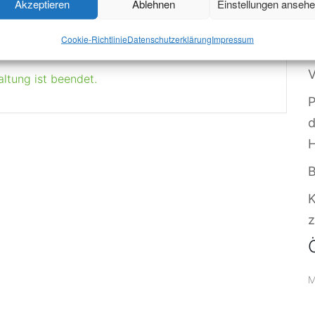
+ iCal / Outlook export
Akzeptieren
Ablehnen
Einstellungen anseh
O
S
Cookie-Richtlinie
Datenschutzerklärung
Impressum
W
V
altung ist beendet.
P
B
z
M