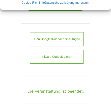
Mehr Infos!
Cookie-Richtlinie
Datenschutzerklärung
Impressum
+ Zu Google Kalender hinzufügen
+ iCal / Outlook export
Die Veranstaltung ist beendet.