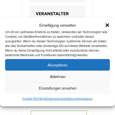
VERANSTALTER
SKY CAMPUS AACHEN
Einwilligung verwalten
Um dir ein optimales Erlebnis zu bieten, verwenden wir Technologien wie
WEBSITE
Cookies, um Geräteinformationen zu speichern und/oder darauf
zuzugreifen. Wenn du diesen Technologien zustimmst, können wir Daten
https://www.instagram
wie das Surfverhalten oder eindeutige IDs auf dieser Website verarbeiten.
.com/skycampusaach
Wenn du deine Einwilligung nicht erteilst oder zurückziehst, können
bestimmte Merkmale und Funktionen beeinträchtigt werden.
en/
Akzeptieren
Ablehnen
Weitere Informationen
Einstellungen ansehen
Cookie-Richtlinie
Datenschutzerklärung
Impressum