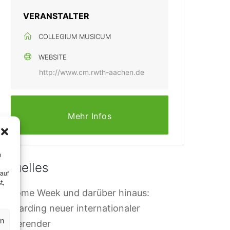
VERANSTALTER
COLLEGIUM MUSICUM
WEBSITE
http://www.cm.rwth-aachen.de
Mehr Infos
m
Aktuelles
 auf
t,
elcome Week und darüber hinaus:
nboarding neuer internationaler
en
tudierender