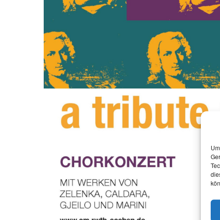
Um 
Ger
Tec
die
kön