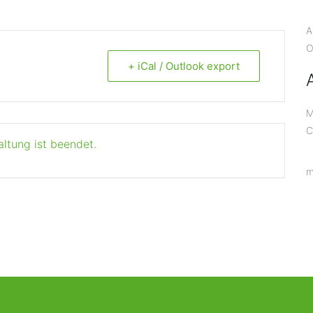
A
O
+ iCal / Outlook export
M
C
altung ist beendet.
m