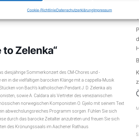
W
Cookie-Richtlinie
Datenschutzerklärung
Impressum
V
P
 to Zelenka“
B
das diesjährige Sommerkonzert des CM-Chores und -
in in die vielfältigen barocken Klänge mit a cappella-Musik
z
tücken von Bach‘s katholischen Pendant J. D. Zelenka als
nisten, sowie A. Caldara als Vertreter des venezianischen
nössichen norwegischen Komponisten O. Gjeilo mit seinem Text
M
d ein abwechslungsreiches Programm sorgen. Fühlen Sie sich
se durch das barocke Zeitalter anzutreten und freuen Sie sich
P
eiten des Krönungssaals im Aachener Rathaus.
5