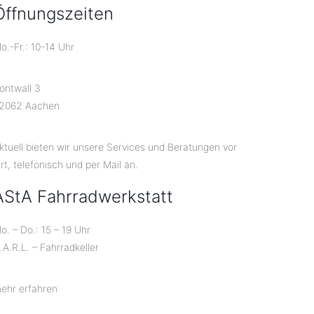
Öffnungszeiten
o.-Fr.: 10-14 Uhr
ontwall 3
2062 Aachen
ktuell bieten wir unsere Services und Beratungen vor
rt, telefonisch und per Mail an.
AStA Fahrradwerkstatt
o. – Do.: 15 – 19 Uhr
.A.R.L. – Fahrradkeller
ehr erfahren