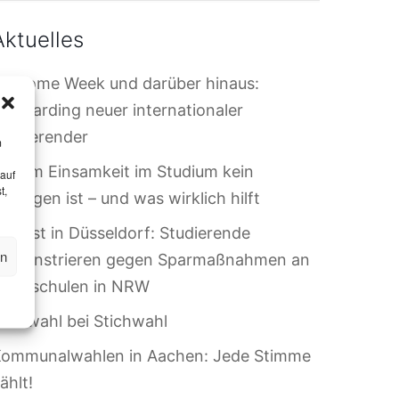
Aktuelles
elcome Week und darüber hinaus:
nboarding neuer internationaler
tudierender
m
arum Einsamkeit im Studium kein
 auf
t,
ersagen ist – und was wirklich hilft
rotest in Düsseldorf: Studierende
en
demonstrieren gegen Sparmaßnahmen an
Hochschulen in NRW
riefwahl bei Stichwahl
Kommunalwahlen in Aachen: Jede Stimme
ählt!