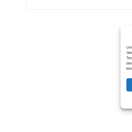
Um 
Ger
Tec
die
kön