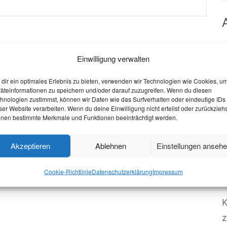
W
Einwilligung verwalten
O
S
dir ein optimales Erlebnis zu bieten, verwenden wir Technologien wie Cookies, u
äteinformationen zu speichern und/oder darauf zuzugreifen. Wenn du diesen
W
hnologien zustimmst, können wir Daten wie das Surfverhalten oder eindeutige IDs
ser Website verarbeiten. Wenn du deine Einwilligung nicht erteilst oder zurückziehs
V
nen bestimmte Merkmale und Funktionen beeinträchtigt werden.
P
Akzeptieren
Ablehnen
Einstellungen anseh
Cookie-Richtlinie
Datenschutzerklärung
Impressum
B
z