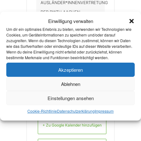
AUSLÄNDER*INNENVERTRETUNG
DER RWTH AACHEN
Einwilligung verwalten
E-MAIL
Um dir ein optimales Erlebnis zu bieten, verwenden wir Technologien wie
av@av.rwth-
Cookies, um Geräteinformationen zu speichern und/oder darauf
zuzugreifen. Wenn du diesen Technologien zustimmst, können wir Daten
aachen.de
wie das Surfverhalten oder eindeutige IDs auf dieser Website verarbeiten.
Wenn du deine Einwilligung nicht erteilst oder zurückziehst, können
WEBSITE
bestimmte Merkmale und Funktionen beeinträchtigt werden.
http://av.rwth-
Akzeptieren
aachen.de/
Ablehnen
Einstellungen ansehen
Cookie-Richtlinie
Datenschutzerklärung
Impressum
+ Zu Google Kalender hinzufügen