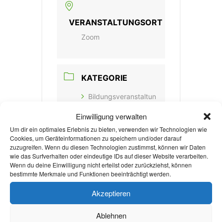
VERANSTALTUNGSORT
Zoom
KATEGORIE
Bildungsveranstaltun
g
Einwilligung verwalten
Um dir ein optimales Erlebnis zu bieten, verwenden wir Technologien wie
Cookies, um Geräteinformationen zu speichern und/oder darauf
VERANSTALTER
zuzugreifen. Wenn du diesen Technologien zustimmst, können wir Daten
wie das Surfverhalten oder eindeutige IDs auf dieser Website verarbeiten.
Wenn du deine Einwilligung nicht erteilst oder zurückziehst, können
CAREER CENTER RWTH
bestimmte Merkmale und Funktionen beeinträchtigt werden.
AACHEN
Akzeptieren
WEBSITE
Ablehnen
http://www.rwth-