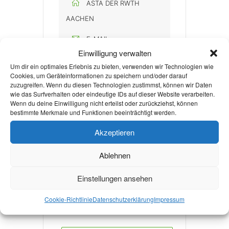
ASTA DER RWTH
AACHEN
E-MAIL
Einwilligung verwalten
asta@asta.rwth-
Um dir ein optimales Erlebnis zu bieten, verwenden wir Technologien wie
aachen.de
Cookies, um Geräteinformationen zu speichern und/oder darauf
zuzugreifen. Wenn du diesen Technologien zustimmst, können wir Daten
WEBSITE
wie das Surfverhalten oder eindeutige IDs auf dieser Website verarbeiten.
Wenn du deine Einwilligung nicht erteilst oder zurückziehst, können
https://www.asta.rwth
bestimmte Merkmale und Funktionen beeinträchtigt werden.
-aachen.de/
Akzeptieren
Ablehnen
Discord beitreten!
Einstellungen ansehen
Cookie-Richtlinie
Datenschutzerklärung
Impressum