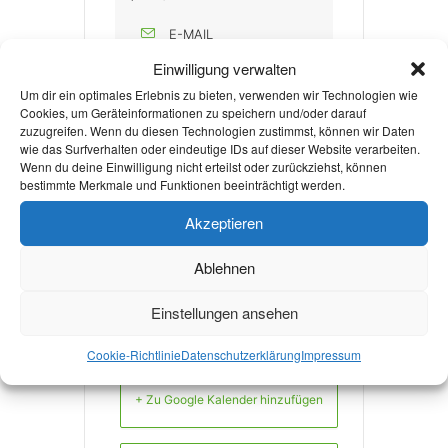
E-MAIL
sgm@rwth-aachen.de
Einwilligung verwalten
Um dir ein optimales Erlebnis zu bieten, verwenden wir Technologien wie
WEBSITE
Cookies, um Geräteinformationen zu speichern und/oder darauf
zuzugreifen. Wenn du diesen Technologien zustimmst, können wir Daten
http://rwth-
wie das Surfverhalten oder eindeutige IDs auf dieser Website verarbeiten.
aachen.de/sgm
Wenn du deine Einwilligung nicht erteilst oder zurückziehst, können
bestimmte Merkmale und Funktionen beeinträchtigt werden.
Akzeptieren
Discord beitreten!
Ablehnen
Einstellungen ansehen
Cookie-Richtlinie
Datenschutzerklärung
Impressum
+ Zu Google Kalender hinzufügen