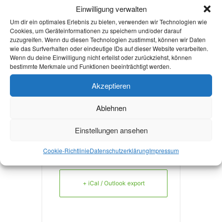
WEBSITE
Einwilligung verwalten
https://www.esg-
Um dir ein optimales Erlebnis zu bieten, verwenden wir Technologien wie
Cookies, um Geräteinformationen zu speichern und/oder darauf
aachen.de/
zuzugreifen. Wenn du diesen Technologien zustimmst, können wir Daten
wie das Surfverhalten oder eindeutige IDs auf dieser Website verarbeiten.
Wenn du deine Einwilligung nicht erteilst oder zurückziehst, können
bestimmte Merkmale und Funktionen beeinträchtigt werden.
Mehr Infos
Akzeptieren
Ablehnen
Einstellungen ansehen
+ Zu Google Kalender hinzufügen
Cookie-Richtlinie
Datenschutzerklärung
Impressum
+ iCal / Outlook export