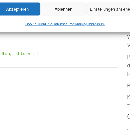
W
Akzeptieren
Ablehnen
Einstellungen anseh
O
+ iCal / Outlook export
Cookie-Richtlinie
Datenschutzerklärung
Impressum
S
W
V
altung ist beendet.
P
B
z