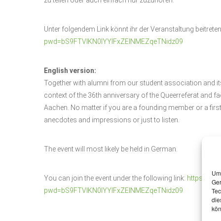
Unter folgendem Link könnt ihr der Veranstaltung beitrete
pwd=bS9FTVlKN0lYYlFxZElNMEZqeTNidz09
English version:
Together with alumni from our student association and it
context of the 36th anniversary of the Queerreferat and f
Aachen. No matter if you are a founding member or a firs
anecdotes and impressions or just to listen.
The event will most likely be held in German.
Um 
You can join the event under the following link:
https://r
Ger
Tec
pwd=bS9FTVlKN0lYYlFxZElNMEZqeTNidz09
die
kön