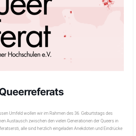
Queerreferats
sen Umfeld wollen wir im Rahmen des 36. Geburtstags des
en Austausch zwischen den vielen Generationen der Queers in
atsersti, alle sind herzlich eingeladen Anekdoten und Eindrücke