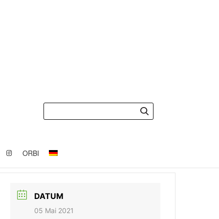
ORBI
DATUM
05 Mai 2021