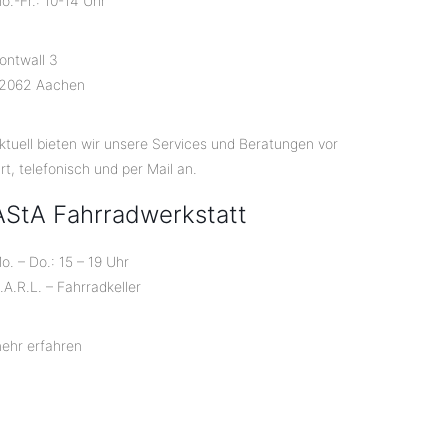
o.-Fr.: 10-14 Uhr
ontwall 3
2062 Aachen
ktuell bieten wir unsere Services und Beratungen vor
rt, telefonisch und per Mail an.
AStA Fahrradwerkstatt
o. – Do.: 15 – 19 Uhr
.A.R.L. – Fahrradkeller
ehr erfahren