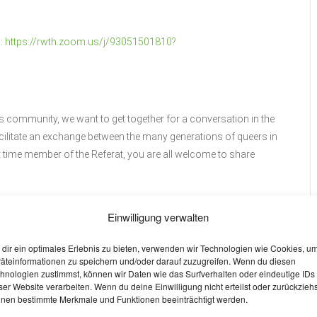
n:
https://rwth.zoom.us/j/93051501810?
s community, we want to get together for a conversation in the
acilitate an exchange between the many generations of queers in
t time member of the Referat, you are all welcome to share
Einwilligung verwalten
dir ein optimales Erlebnis zu bieten, verwenden wir Technologien wie Cookies, u
wth.zoom.us/j/93051501810?
äteinformationen zu speichern und/oder darauf zuzugreifen. Wenn du diesen
hnologien zustimmst, können wir Daten wie das Surfverhalten oder eindeutige IDs
ser Website verarbeiten. Wenn du deine Einwilligung nicht erteilst oder zurückziehs
nen bestimmte Merkmale und Funktionen beeinträchtigt werden.