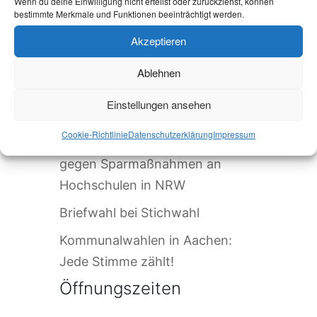
Wenn du deine Einwilligung nicht erteilst oder zurückziehst, können
hinaus: Onboarding neuer
bestimmte Merkmale und Funktionen beeinträchtigt werden.
internationaler Studierender
Akzeptieren
Warum Einsamkeit im Studium
kein Versagen ist – und was
Ablehnen
wirklich hilft
Einstellungen ansehen
Protest in Düsseldorf:
Cookie-Richtlinie
Datenschutzerklärung
Impressum
Studierende demonstrieren
gegen Sparmaßnahmen an
Hochschulen in NRW
Briefwahl bei Stichwahl
Kommunalwahlen in Aachen:
Jede Stimme zählt!
Öffnungszeiten