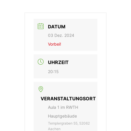
DATUM
03 Dez. 2024
Vorbei!
UHRZEIT
20:15
VERANSTALTUNGSORT
Aula 1 im RWTH
Hauptgebäude
Templergraben 55, 52062
Aachen