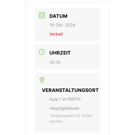
DATUM
16 Okt. 2024
Vorbei!
UHRZEIT
20:15
VERANSTALTUNGSORT
Aula 1 im RWTH
Hauptgebäude
Templergraben 55, 52062
Aachen