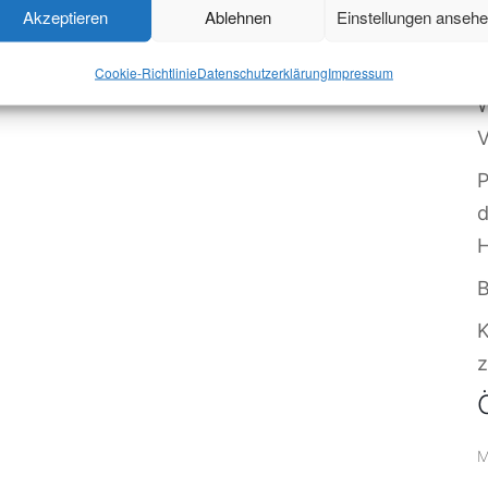
Akzeptieren
Ablehnen
Einstellungen anseh
O
S
Cookie-Richtlinie
Datenschutzerklärung
Impressum
W
V
P
B
z
M