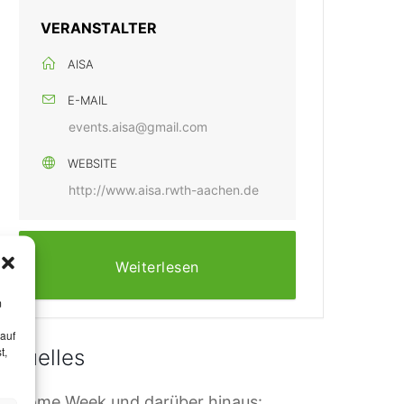
VERANSTALTER
AISA
E-MAIL
events.aisa@gmail.com
WEBSITE
http://www.aisa.rwth-aachen.de
Weiterlesen
m
 auf
t,
Aktuelles
elcome Week und darüber hinaus: