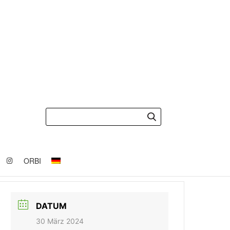
ORBI
DATUM
30 März 2024