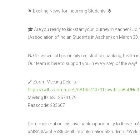
🌟 Exciting News for Incoming Students! 🌟
🎓 Are you ready to kickstart your journey in Aachen? Joi
(Association of Indian Students in Aachen) on March 30, 
📝 Get essential tips on city registration, banking, health 
Our team is here to support you in every step of the way!
🔗 Zoom Meeting Details:
https://rwth.zoom-x.de/j/68135740791?pwd=UnBaR
Meeting ID: 681 3574 0791
Passcode: 283607
Don’t miss out on this invaluable opportunity to thrive in
#AISA #AachenStudentLife #InternationalStudents #We