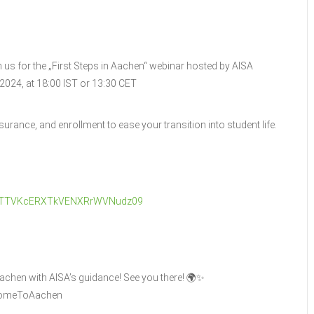
n us for the „First Steps in Aachen“ webinar hosted by AISA
2024, at 18:00 IST or 13:30 CET
insurance, and enrollment to ease your transition into student life.
Hc3TTVKcERXTkVENXRrWVNudz09
 Aachen with AISA’s guidance! See you there! 🌍✨
lcomeToAachen