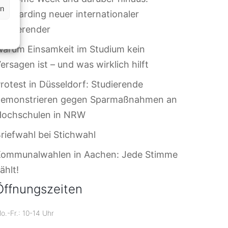
en
nboarding neuer internationaler
tudierender
arum Einsamkeit im Studium kein
ersagen ist – und was wirklich hilft
rotest in Düsseldorf: Studierende
demonstrieren gegen Sparmaßnahmen an
Hochschulen in NRW
riefwahl bei Stichwahl
Kommunalwahlen in Aachen: Jede Stimme
ählt!
Öffnungszeiten
o.-Fr.: 10-14 Uhr