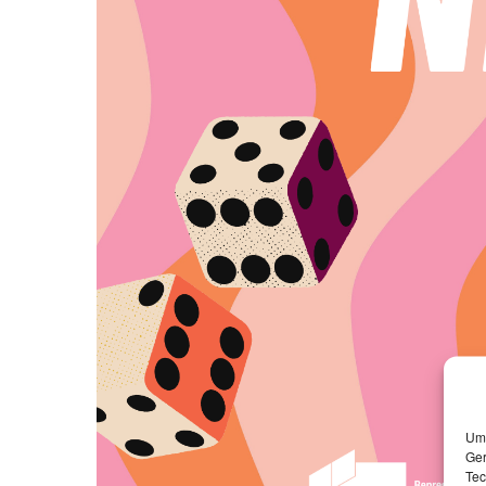
Um 
Ger
Tec