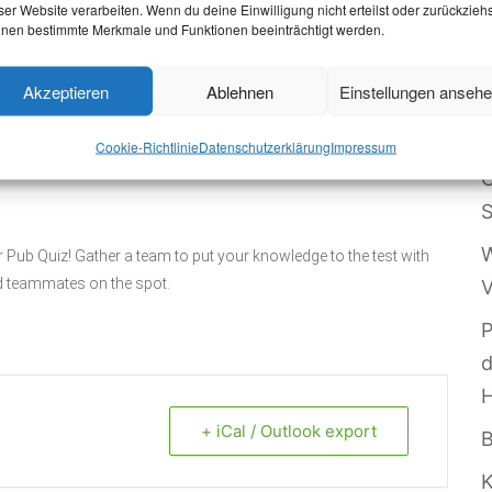
ser Website verarbeiten. Wenn du deine Einwilligung nicht erteilst oder zurückziehs
nen bestimmte Merkmale und Funktionen beeinträchtigt werden.
Akzeptieren
Ablehnen
Einstellungen anseh
W
Cookie-Richtlinie
Datenschutzerklärung
Impressum
O
S
W
ur Pub Quiz! Gather a team to put your knowledge to the test with
d teammates on the spot.
V
P
+ iCal / Outlook export
B