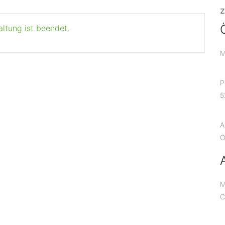
z
altung ist beendet.
M
P
5
A
O
M
C