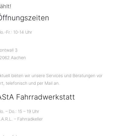
ählt!
Öffnungszeiten
o.-Fr.: 10-14 Uhr
ontwall 3
2062 Aachen
ktuell bieten wir unsere Services und Beratungen vor
rt, telefonisch und per Mail an.
AStA Fahrradwerkstatt
o. – Do.: 15 – 19 Uhr
.A.R.L. – Fahrradkeller