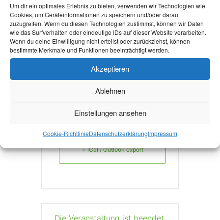
Um dir ein optimales Erlebnis zu bieten, verwenden wir Technologien wie
Cookies, um Geräteinformationen zu speichern und/oder darauf
zuzugreifen. Wenn du diesen Technologien zustimmst, können wir Daten
wie das Surfverhalten oder eindeutige IDs auf dieser Website verarbeiten.
Mehr Infos
Wenn du deine Einwilligung nicht erteilst oder zurückziehst, können
bestimmte Merkmale und Funktionen beeinträchtigt werden.
Akzeptieren
Ablehnen
Einstellungen ansehen
+ Zu Google Kalender hinzufügen
Cookie-Richtlinie
Datenschutzerklärung
Impressum
+ iCal / Outlook export
Die Veranstaltung ist beendet.