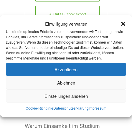
+ iCal / Outlook export
Einwilligung verwalten
Um dir ein optimales Erlebnis zu bieten, verwenden wir Technologien wie
Cookies, um Geräteinformationen zu speichern und/oder darauf
zuzugreifen. Wenn du diesen Technologien zustimmst, können wir Daten
wie das Surfverhalten oder eindeutige IDs auf dieser Website verarbeiten.
Wenn du deine Einwilligung nicht erteilst oder zurückziehst, können
Die Veranstaltung ist beendet.
bestimmte Merkmale und Funktionen beeinträchtigt werden.
Akzeptieren
Aktuelles
Ablehnen
Einstellungen ansehen
Welcome Week und darüber
hinaus: Onboarding neuer
Cookie-Richtlinie
Datenschutzerklärung
Impressum
internationaler Studierender
Warum Einsamkeit im Studium