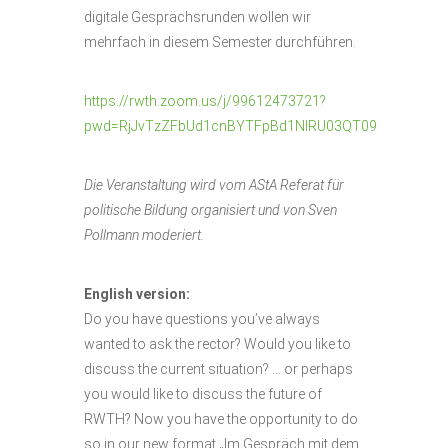
digitale Gesprächsrunden wollen wir
mehrfach in diesem Semester durchführen.
https://rwth.zoom.us/j/99612473721?
pwd=RjJvTzZFbUd1cnBYTFpBd1NIRU03QT09
Die Veranstaltung wird vom AStA Referat für
politische Bildung organisiert und von Sven
Pollmann moderiert.
English version:
Do you have questions you’ve always
wanted to ask the rector? Would you like to
discuss the current situation? … or perhaps
you would like to discuss the future of
RWTH? Now you have the opportunity to do
so in our new format „Im Gespräch mit dem