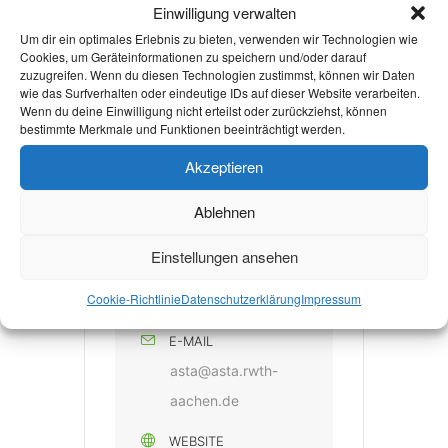
Einwilligung verwalten
KATEGORIE
Um dir ein optimales Erlebnis zu bieten, verwenden wir Technologien wie
Cookies, um Geräteinformationen zu speichern und/oder darauf
Bildungsveranstaltun
zuzugreifen. Wenn du diesen Technologien zustimmst, können wir Daten
wie das Surfverhalten oder eindeutige IDs auf dieser Website verarbeiten.
g
Wenn du deine Einwilligung nicht erteilst oder zurückziehst, können
bestimmte Merkmale und Funktionen beeinträchtigt werden.
Akzeptieren
Ablehnen
VERANSTALTER
Einstellungen ansehen
ASTA DER RWTH
Cookie-Richtlinie
Datenschutzerklärung
Impressum
AACHEN
E-MAIL
asta@asta.rwth-
aachen.de
WEBSITE