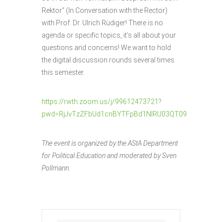
Rektor“ (In Conversation with the Rector)
with Prof. Dr. Ulrich Rüdiger! There is no
agenda or specific topics, it’s all about your
questions and concerns! We want to hold
the digital discussion rounds several times
this semester.
https://rwth.zoom.us/j/99612473721?
pwd=RjJvTzZFbUd1cnBYTFpBd1NIRU03QT09
The event is organized by the AStA Department
for Political Education and moderated by Sven
Pollmann.