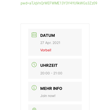
pwd=aTJqVnQrWEFWME13Y3Y4YU9kWGs3Zz09
DATUM
27 Apr. 2021
Vorbei!
UHRZEIT
20:00 - 21:00
MEHR INFO
Join now!