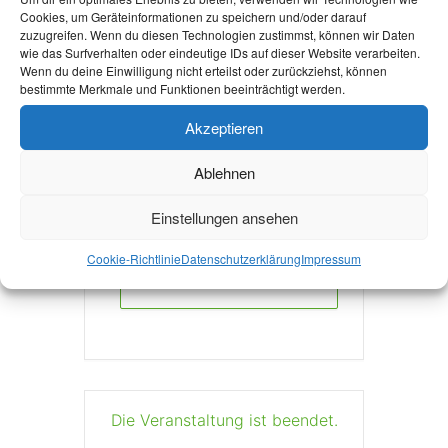
Cookies, um Geräteinformationen zu speichern und/oder darauf
zuzugreifen. Wenn du diesen Technologien zustimmst, können wir Daten
wie das Surfverhalten oder eindeutige IDs auf dieser Website verarbeiten.
Join now!
Wenn du deine Einwilligung nicht erteilst oder zurückziehst, können
bestimmte Merkmale und Funktionen beeinträchtigt werden.
Akzeptieren
Ablehnen
+ Zu Google Kalender hinzufügen
Einstellungen ansehen
Cookie-Richtlinie
Datenschutzerklärung
Impressum
+ iCal / Outlook export
Die Veranstaltung ist beendet.