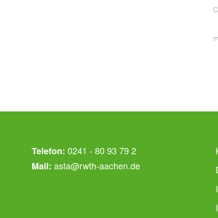
C
m
0241 - 80 93 79 2
Telefon:
asta@rwth-aachen.de
Mail: