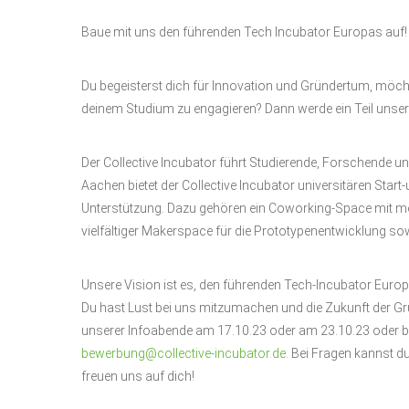
Baue mit uns den führenden Tech Incubator Europas auf!
Du begeisterst dich für Innovation und Gründertum, möc
deinem Studium zu engagieren? Dann werde ein Teil unse
Der Collective Incubator führt Studierende, Forschende 
Aachen bietet der Collective Incubator universitären Start-
Unterstützung. Dazu gehören ein Coworking-Space mit m
vielfältiger Makerspace für die Prototypenentwicklung so
Unsere Vision ist es, den führenden Tech-Incubator Euro
Du hast Lust bei uns mitzumachen und die Zukunft der 
unserer Infoabende am 17.10.23 oder am 23.10.23 oder be
bewerbung@collective-incubator.de
. Bei Fragen kannst d
freuen uns auf dich!