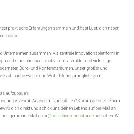
htest praktische Erfahrungen sammeln und hast Lust, dich neben
res Teams!
und Unternehmen zusammen. Als zentrale Innovationsplattform in
ups und studentischen Initiativen Infrastruktur und vielseitige
odernsten Büro- und Konferenzräumen, unser großer und
wie zahlreiche Events und Weiterbildungsmöglichkeiten.
pas aufzubauen.
Gründungsszene in Aachen mitzugestalten? Komm gerne zu einem
wirb dich direkt und schick uns deinen Lebenslauf per Mail an
u uns gerne eine Mail an
hr@collective-incubator.de
schreiben. Wir