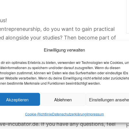
us!
ntrepreneurship, do you want to gain practical
ed alongside your studies? Then become part of
Einwilligung verwalten
students, researchers and companies. As a
W
dir ein optimales Erlebnis zu bieten, verwenden wir Technologien wie Cookies, u
 Collective Incubator offers university start-ups
äteinformationen zu speichern und/oder darauf zuzugreifen. Wenn du diesen
O
versatile support. This includes a coworking
hnologien zustimmst, können wir Daten wie das Surfverhalten oder eindeutige IDs
S
ser Website verarbeiten. Wenn du deine Einwilligung nicht erteilst oder zurückziehs
nference rooms, our large and diverse
nen bestimmte Merkmale und Funktionen beeinträchtigt werden.
W
 events and training opportunities.
V
bator in Europe.
Akzeptieren
Ablehnen
Einstellungen anseh
 future of the start-up scene in Aachen? Feel
P
Cookie-Richtlinie
Datenschutzerklärung
Impressum
n 17.10.23 or 23.10.23 or apply directly and send
e-incubator.de. If you have any questions, feel