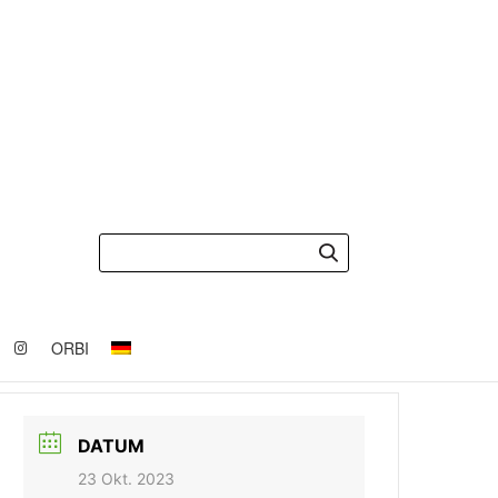
ORBI
DATUM
23 Okt. 2023