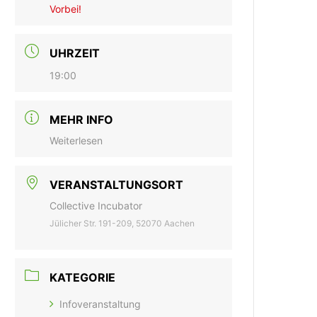
Vorbei!
UHRZEIT
19:00
MEHR INFO
Weiterlesen
VERANSTALTUNGSORT
Collective Incubator
Jülicher Str. 191-209, 52070 Aachen
KATEGORIE
Infoveranstaltung