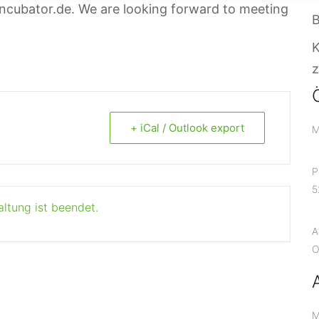
-incubator.de. We are looking forward to meeting
B
z
+ iCal / Outlook export
M
P
5
altung ist beendet.
A
O
M