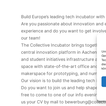
Build Europe’s leading tech incubator with 
Are you passionate about innovation and e
experience and do you want to get involv
our team!
The Collective Incubator brings together 
Um 
central innovation platform in Aachen, the
Ger
and student initiatives infrastructure and 
Tec
die
space with state-of-the-art office and co
kön
makerspace for prototyping, and numerous
Our vision is to build the leading tech incu
Do you want to join us and help shape the
free to come to one of our info evenings o
us your CV by mail to bewerbung@collectiv