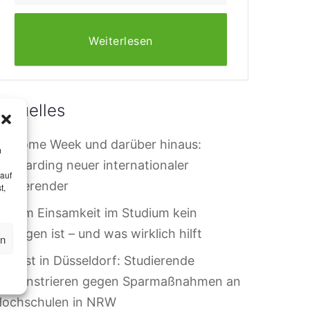
Weiterlesen
Aktuelles
elcome Week und darüber hinaus:
m
nboarding neuer internationaler
 auf
tudierender
t,
arum Einsamkeit im Studium kein
ersagen ist – und was wirklich hilft
en
rotest in Düsseldorf: Studierende
demonstrieren gegen Sparmaßnahmen an
Hochschulen in NRW