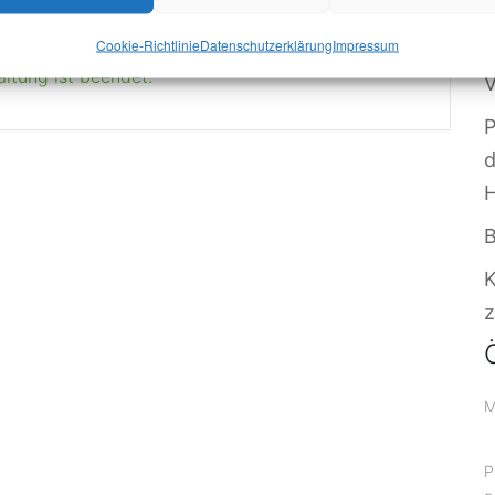
S
Cookie-Richtlinie
Datenschutzerklärung
Impressum
W
altung ist beendet.
V
P
B
z
M
P