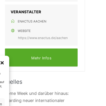
VERANSTALTER
ENACTUS AACHEN
WEBSITE
https://www.enactus.de/aachen
Mehr Infos
m
Aktuelles
 auf
t,
elcome Week und darüber hinaus:
nboarding neuer internationaler
en