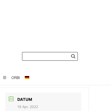
ORBI
DATUM
19 Apr. 2022