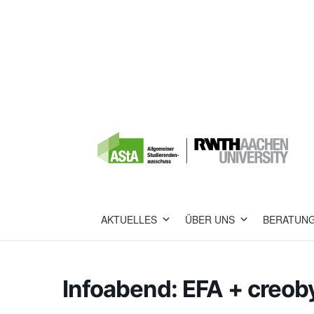
AKTUELLES
ÜBER UNS
BERATUN
Infoabend: EFA + creob