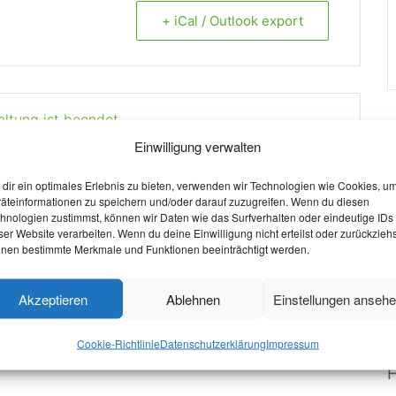
+ iCal / Outlook export
altung ist beendet.
Einwilligung verwalten
W
dir ein optimales Erlebnis zu bieten, verwenden wir Technologien wie Cookies, u
O
äteinformationen zu speichern und/oder darauf zuzugreifen. Wenn du diesen
hnologien zustimmst, können wir Daten wie das Surfverhalten oder eindeutige IDs
S
ser Website verarbeiten. Wenn du deine Einwilligung nicht erteilst oder zurückziehs
nen bestimmte Merkmale und Funktionen beeinträchtigt werden.
W
V
Akzeptieren
Ablehnen
Einstellungen anseh
P
Cookie-Richtlinie
Datenschutzerklärung
Impressum