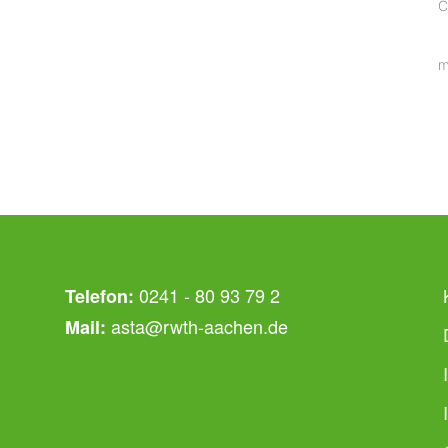
C
m
0241 - 80 93 79 2
Telefon:
asta@rwth-aachen.de
Mail: