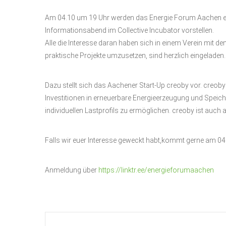
Am 04.10 um 19 Uhr werden das Energie Forum Aachen e.V
Informationsabend im Collective Incubator vorstellen.
Alle die Interesse daran haben sich in einem Verein mit
praktische Projekte umzusetzen, sind herzlich eingeladen.
Dazu stellt sich das Aachener Start-Up creoby vor. creob
Investitionen in erneuerbare Energieerzeugung und Speic
individuellen Lastprofils zu ermöglichen. creoby ist auch 
Falls wir euer Interesse geweckt habt,kommt gerne am 04.1
Anmeldung über
https://linktr.ee/energieforumaachen