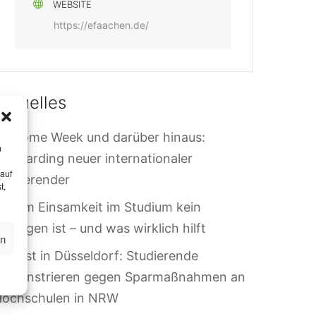
WEBSITE
https://efaachen.de/
Aktuelles
elcome Week und darüber hinaus:
m
nboarding neuer internationaler
 auf
tudierender
t,
arum Einsamkeit im Studium kein
ersagen ist – und was wirklich hilft
en
rotest in Düsseldorf: Studierende
demonstrieren gegen Sparmaßnahmen an
Hochschulen in NRW