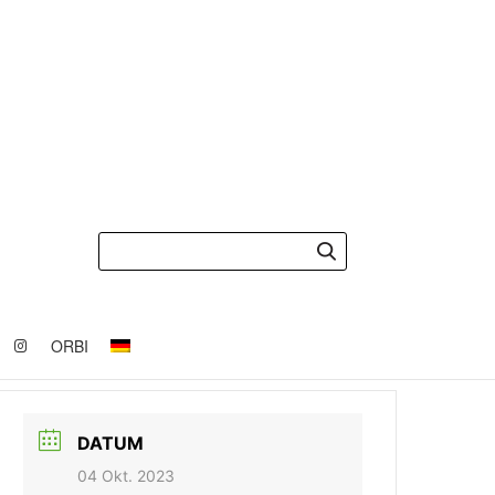
ORBI
DATUM
04 Okt. 2023