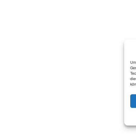
Um 
Ger
Tec
die
kön