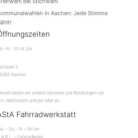
riefwahl bei Stichwahl
Kommunalwahlen in Aachen: Jede Stimme
ählt!
Öffnungszeiten
o.-Fr.: 10-14 Uhr
ontwall 3
2062 Aachen
ktuell bieten wir unsere Services und Beratungen vor
rt, telefonisch und per Mail an.
AStA Fahrradwerkstatt
o. – Do.: 15 – 19 Uhr
.A.R.L. – Fahrradkeller