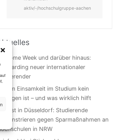
aktiv/-/hochschulgruppe-aachen
Aktuelles
elcome Week und darüber hinaus:
m
nboarding neuer internationaler
 auf
tudierender
t,
arum Einsamkeit im Studium kein
ersagen ist – und was wirklich hilft
en
rotest in Düsseldorf: Studierende
demonstrieren gegen Sparmaßnahmen an
Hochschulen in NRW