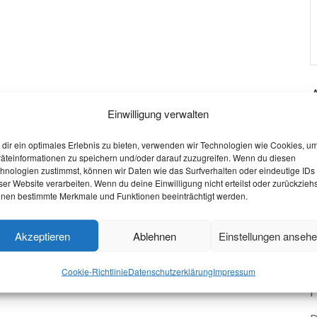
Einwilligung verwalten
W
dir ein optimales Erlebnis zu bieten, verwenden wir Technologien wie Cookies, u
O
äteinformationen zu speichern und/oder darauf zuzugreifen. Wenn du diesen
hnologien zustimmst, können wir Daten wie das Surfverhalten oder eindeutige IDs
S
ser Website verarbeiten. Wenn du deine Einwilligung nicht erteilst oder zurückziehs
nen bestimmte Merkmale und Funktionen beeinträchtigt werden.
W
V
Akzeptieren
Ablehnen
Einstellungen anseh
P
Cookie-Richtlinie
Datenschutzerklärung
Impressum