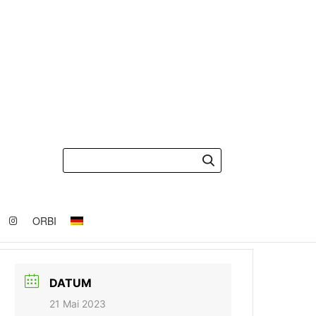
ORBI
DATUM
21 Mai 2023