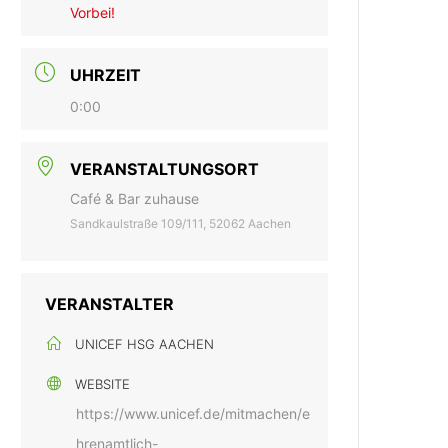
Vorbei!
UHRZEIT
0:00
VERANSTALTUNGSORT
Café & Bar zuhause
Sandkaulstraße 109/111, 52062 Aachen
VERANSTALTER
UNICEF HSG AACHEN
WEBSITE
https://www.unicef.de/mitmachen/e
hrenamtlich-