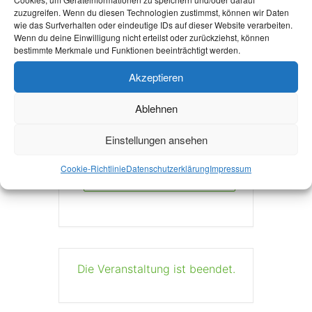
aachen.de/
zuzugreifen. Wenn du diesen Technologien zustimmst, können wir Daten
wie das Surfverhalten oder eindeutige IDs auf dieser Website verarbeiten.
Wenn du deine Einwilligung nicht erteilst oder zurückziehst, können
bestimmte Merkmale und Funktionen beeinträchtigt werden.
Akzeptieren
Ablehnen
+ Zu Google Kalender hinzufügen
Einstellungen ansehen
Cookie-Richtlinie
Datenschutzerklärung
Impressum
+ iCal / Outlook export
Die Veranstaltung ist beendet.