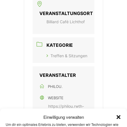
VERANSTALTUNGSORT
Billiard Café Lichthof
KATEGORIE
Treffen & Sitzungen
VERANSTALTER
PHILOU.
WEBSITE
https://philou.rwth-
aachen.de/
Einwilligung verwalten
Um dir ein optimales Erlebnis zu bieten, verwenden wir Technologien wie