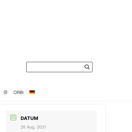
ORBI
DATUM
26 Aug. 2021