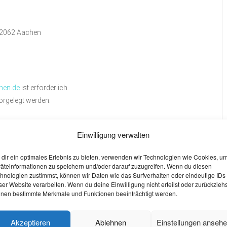
52062 Aachen
hen.de
ist erforderlich.
rgelegt werden.
stet, Genesen).
Einwilligung verwalten
dir ein optimales Erlebnis zu bieten, verwenden wir Technologien wie Cookies, u
äteinformationen zu speichern und/oder darauf zuzugreifen. Wenn du diesen
de 2021
findest du hier:
hnologien zustimmst, können wir Daten wie das Surfverhalten oder eindeutige IDs
ser Website verarbeiten. Wenn du deine Einwilligung nicht erteilst oder zurückziehs
-fuer-studierende-2021/
nen bestimmte Merkmale und Funktionen beeinträchtigt werden.
W
O
Akzeptieren
Ablehnen
Einstellungen anseh