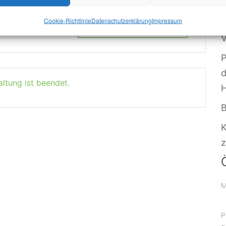
S
Cookie-Richtlinie
Datenschutzerklärung
Impressum
W
+ iCal / Outlook export
V
P
altung ist beendet.
B
z
M
P