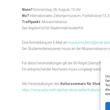
Wann?
Donnerstag, 26. August, 15 Uhr
Wo?
Internationales Zeitungsmuseum, Pontstrasse 13, 
Treffpunkt:
Museumskasse
Das Angebot ist für Studierende kostenfrei.
Eine Anmeldung per E-Mail an
museumsdienst@mail.aac
Der Studierendenausweis muss an der Museumskasse vo
Für diese Veranstaltungen gilt die 3G-Regel (Geimpft, Gete
Ein entsprechender Nachweis muss vorgelegt werden.
Um 
Ger
Alle Veranstaltungen des
Kultursommers für Studieren
Tec
die
https://www.asta.rwth-aachen.de/projekte/kultursommer
kön