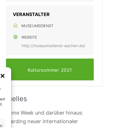
VERANSTALTER
MUSEUMSDIENST
WEBSITE
http://museumsdienst-aachen.de/
Kultursommer 2021
m
Aktuelles
 auf
t,
elcome Week und darüber hinaus:
nboarding neuer internationaler
en