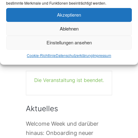
bestimmte Merkmale und Funktionen beeinträchtigt werden.
Akzeptieren
+ Zu Google Kalender hinzufügen
Ablehnen
+ iCal / Outlook export
Einstellungen ansehen
Cookie-Richtlinie
Datenschutzerklärung
Impressum
Die Veranstaltung ist beendet.
Aktuelles
Welcome Week und darüber
hinaus: Onboarding neuer