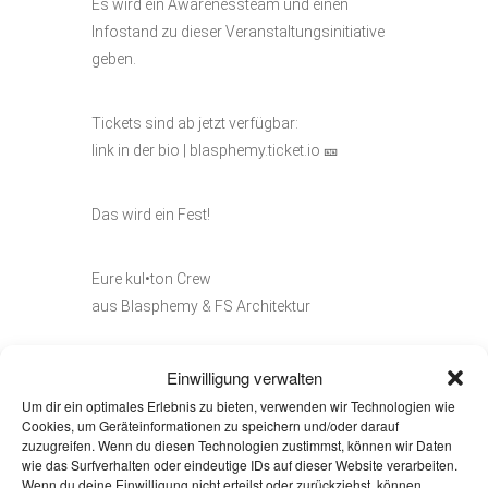
Es wird ein Awarenessteam und einen
Infostand zu dieser Veranstaltungsinitiative
geben.
Tickets sind ab jetzt verfügbar:
link in der bio | blasphemy.ticket.io 🎫
Das wird ein Fest!
Eure kul•ton Crew
aus Blasphemy & FS Architektur
Einwilligung verwalten
Um dir ein optimales Erlebnis zu bieten, verwenden wir Technologien wie
Cookies, um Geräteinformationen zu speichern und/oder darauf
zuzugreifen. Wenn du diesen Technologien zustimmst, können wir Daten
DATUM
wie das Surfverhalten oder eindeutige IDs auf dieser Website verarbeiten.
30 Apr. 2025
- 01 Mai
Wenn du deine Einwilligung nicht erteilst oder zurückziehst, können