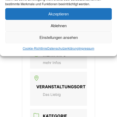
bestimmte Merkmale und Funktionen beeinträchtigt werden.
2025
Akzeptieren
Vorbei!
Ablehnen
UHRZEIT
Einstellungen ansehen
8:00 - 5:00
Cookie-Richtlinie
Datenschutzerklärung
Impressum
MEHR INFO
mehr Infos
VERANSTALTUNGSORT
Das Liebig
KATEGORIE