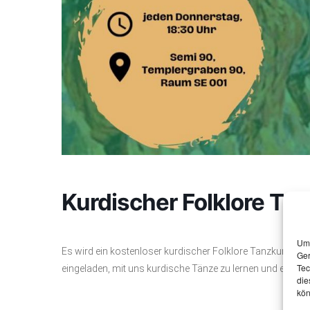
Kurdischer Folklore Ta
Um 
Es wird ein kostenloser kurdischer Folklore Tanzkurs im 
Ger
Tec
eingeladen, mit uns kurdische Tänze zu lernen und einen Te
die
kön