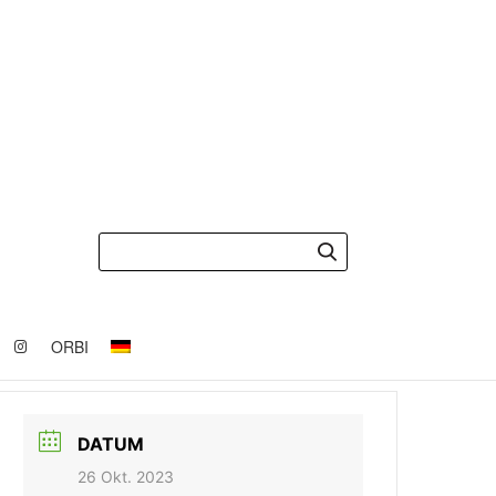
ORBI
DATUM
26 Okt. 2023