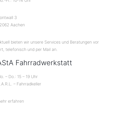
o.-Fr.: 10-14 Uhr
ontwall 3
2062 Aachen
ktuell bieten wir unsere Services und Beratungen vor
rt, telefonisch und per Mail an.
AStA Fahrradwerkstatt
o. – Do.: 15 – 19 Uhr
.A.R.L. – Fahrradkeller
ehr erfahren