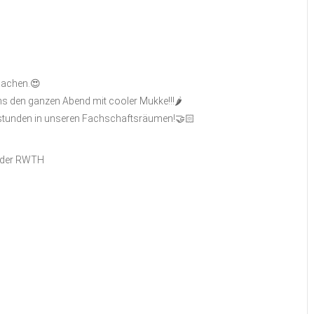
aachen.😍
s den ganzen Abend mit cooler Mukke!!!🌶️
hstunden in unseren Fachschaftsräumen!🤝🏻
n der RWTH