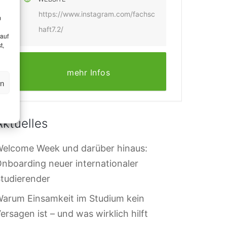
https://www.instagram.com/fachsc
m
haft7.2/
 auf
t,
mehr Infos
en
Aktuelles
elcome Week und darüber hinaus:
nboarding neuer internationaler
tudierender
arum Einsamkeit im Studium kein
ersagen ist – und was wirklich hilft