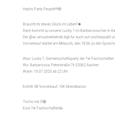
Heyho Party People!!!!🤠
Braucht ihr etwas Glück im Leben?🍀
Dann kommt zu unserer Lucky 7 im Barbarossa hier in A
Der @ac.amuesierbetrieb legt für euch auf und bespaßt un
Vorverkauf startet am Mitwoch, den 18.06 zu den Sprec
Was: Lucky 7, Gemeinschaftsparty der 7er Fachschafte
Wo: Barbarossa, Peterstraße 76 52062 Aachen
Wann: 10.07.2025 ab 22 Uhr
Eintritt: 8€ Vorverkauf; 10€ Abendkasse
Tschö mit Ö🤪
Eure 7er Fachschaften🥳