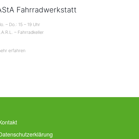
AStA Fahrradwerkstatt
o. – Do.: 15 – 19 Uhr
.A.R.L. – Fahrradkeller
ehr erfahren
Kontakt
Datenschutzerklärung