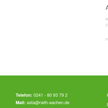
M
C
m
0241 - 80 93 79 2
Telefon:
asta@rwth-aachen.de
Mail: