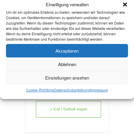
fs@fskowi.rwth-
Einwilligung verwalten
aachen.de
Um dir ein optimales Erlebnis zu bieten, verwenden wir Technologien wie
Cookies, um Geräteinformationen zu speichern und/oder darauf
WEBSITE
zuzugreifen. Wenn du diesen Technologien zustimmst, können wir Daten
wie das Surfverhalten oder eindeutige IDs auf dieser Website verarbeiten.
https://fskowi.rwth-
Wenn du deine Einwilligung nicht erteilst oder zurückziehst, können
bestimmte Merkmale und Funktionen beeinträchtigt werden.
aachen.de/
Akzeptieren
Ablehnen
Einstellungen ansehen
+ Zu Google Kalender hinzufügen
Cookie-Richtlinie
Datenschutzerklärung
Impressum
+ iCal / Outlook export