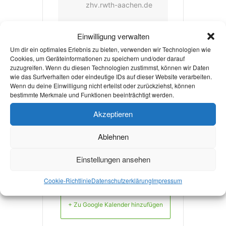
zhv.rwth-aachen.de
WEBSITE
Einwilligung verwalten
http://www.rwth-
Um dir ein optimales Erlebnis zu bieten, verwenden wir Technologien wie
aachen.de/ZSB-
Cookies, um Geräteinformationen zu speichern und/oder darauf
zuzugreifen. Wenn du diesen Technologien zustimmst, können wir Daten
Angebote-
wie das Surfverhalten oder eindeutige IDs auf dieser Website verarbeiten.
Wenn du deine Einwilligung nicht erteilst oder zurückziehst, können
Studierende
bestimmte Merkmale und Funktionen beeinträchtigt werden.
Akzeptieren
mehr Infos
Ablehnen
Einstellungen ansehen
Cookie-Richtlinie
Datenschutzerklärung
Impressum
+ Zu Google Kalender hinzufügen