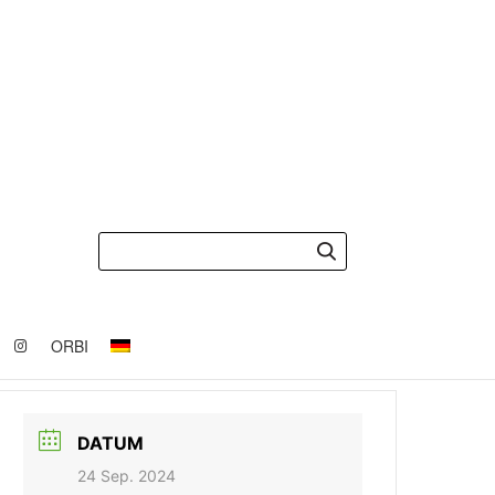
ORBI
DATUM
24 Sep. 2024