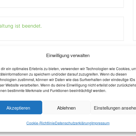
altung ist beendet.
Einwilligung verwalten
W
dir ein optimales Erlebnis zu bieten, verwenden wir Technologien wie Cookies, u
äteinformationen zu speichern und/oder darauf zuzugreifen. Wenn du diesen
O
hnologien zustimmst, können wir Daten wie das Surfverhalten oder eindeutige IDs
ser Website verarbeiten. Wenn du deine Einwilligung nicht erteilst oder zurückziehs
S
nen bestimmte Merkmale und Funktionen beeinträchtigt werden.
W
Akzeptieren
Ablehnen
Einstellungen anseh
V
P
Cookie-Richtlinie
Datenschutzerklärung
Impressum