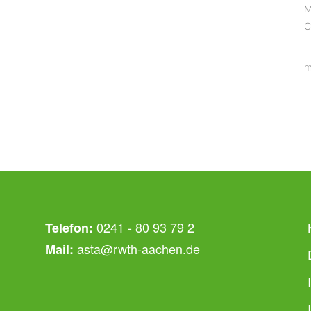
M
C
m
0241 - 80 93 79 2
Telefon:
asta@rwth-aachen.de
Mail: