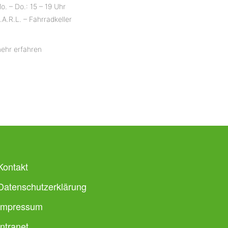
o. – Do.: 15 – 19 Uhr
.A.R.L. – Fahrradkeller
ehr erfahren
Kontakt
Datenschutzerklärung
Impressum
Intranet