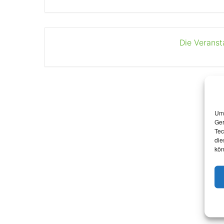
Die Veranst
Um 
Ger
Tec
die
kön