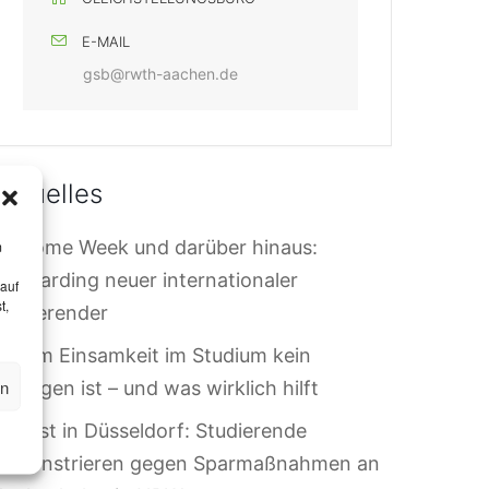
E-MAIL
gsb@rwth-aachen.de
Aktuelles
elcome Week und darüber hinaus:
m
nboarding neuer internationaler
 auf
t,
tudierender
arum Einsamkeit im Studium kein
en
ersagen ist – und was wirklich hilft
rotest in Düsseldorf: Studierende
demonstrieren gegen Sparmaßnahmen an