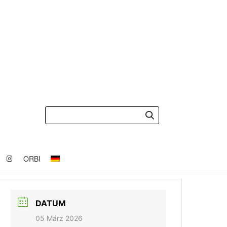
ORBI
DATUM
05 März 2026