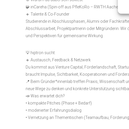
🧩 inCareha (Spin-off aus PfleKoRo – RWTH Aachen) suc
🔹 Talente & Co-Founder
Studierende in Abschlussphasen, Alumni oder Fachkräfte mi
Abschlussarbeit, Projektpartnerin oder Mitgründerin. Wir
und Perspektiven für gemeinsame Wirkung.
💡 hiptron sucht:
🔹 Austausch, Feedback & Netzwerk
Du kommst aus Venture Capital, Förderlandschaft, Start
braucht Impulse, Sichtbarkeit, Kooperationen und Förde
📍 Beim Gründer*innenlab treffen Praxis, Wissenschaft 
neue Wege zu denken und konkrete Unterstützung sichtb
📣 Was erwartet dich?
• kompakte Pitches (Phase + Bedarf)
• moderierter Erfahrungsdialog
• Vernetzung an Thementischen (Teamaufbau, Förderung, P