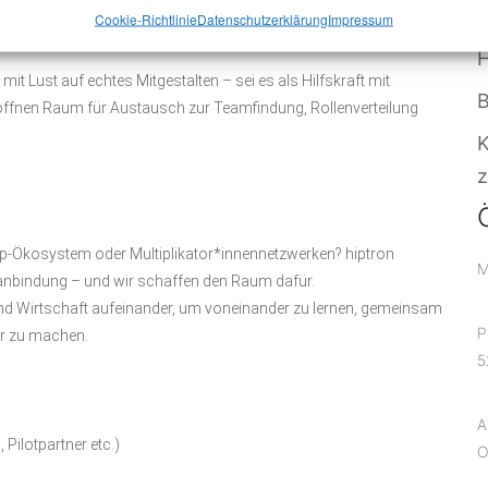
Cookie-Richtlinie
Datenschutzerklärung
Impressum
ht:
t Lust auf echtes Mitgestalten – sei es als Hilfskraft mit
B
 öffnen Raum für Austausch zur Teamfindung, Rollenverteilung
z
up-Ökosystem oder Multiplikator*innennetzwerken? hiptron
M
ranbindung – und wir schaffen den Raum dafür.
und Wirtschaft aufeinander, um voneinander zu lernen, gemeinsam
P
ar zu machen.
5
A
ilotpartner etc.)
O