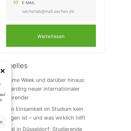
E-MAIL
oecherlab@mail.aachen.de
Weiterlesen
Aktuelles
elcome Week und darüber hinaus:
m
nboarding neuer internationaler
 auf
tudierender
t,
arum Einsamkeit im Studium kein
ersagen ist – und was wirklich hilft
en
rotest in Düsseldorf: Studierende