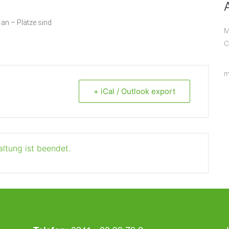
 an – Plätze sind
M
C
m
+ iCal / Outlook export
altung ist beendet.