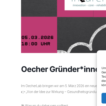
Oecher Gründer*innen
Um 
Ger
Tec
die
kön
Im OecherLab bringen wir am 5. März 2026 ein neues Form
👉 „Von der Idee zur Wirkung – Gesundheitsgründungen i
🎯 Warum du dabei sein solltest: