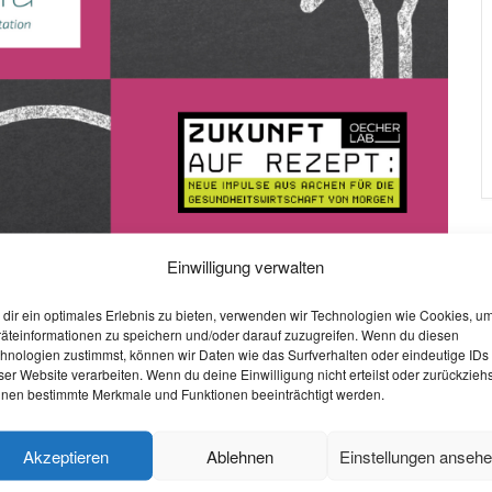
Einwilligung verwalten
W
Lab
dir ein optimales Erlebnis zu bieten, verwenden wir Technologien wie Cookies, u
O
äteinformationen zu speichern und/oder darauf zuzugreifen. Wenn du diesen
hnologien zustimmst, können wir Daten wie das Surfverhalten oder eindeutige IDs
S
ser Website verarbeiten. Wenn du deine Einwilligung nicht erteilst oder zurückziehs
nen bestimmte Merkmale und Funktionen beeinträchtigt werden.
at an den Start:
W
n unterschiedlichen Phasen“
V
Akzeptieren
Ablehnen
Einstellungen anseh
P