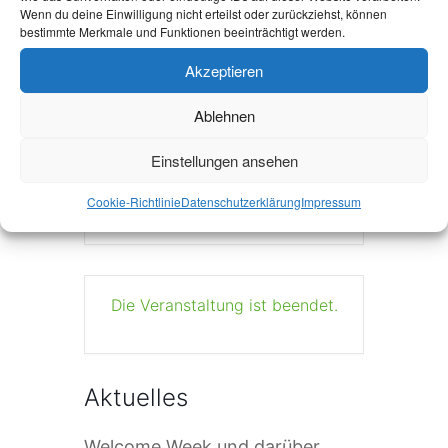
Wenn du deine Einwilligung nicht erteilst oder zurückziehst, können
bestimmte Merkmale und Funktionen beeinträchtigt werden.
Akzeptieren
+ Zu Google Kalender hinzufügen
Ablehnen
Einstellungen ansehen
+ iCal / Outlook export
Cookie-Richtlinie
Datenschutzerklärung
Impressum
Die Veranstaltung ist beendet.
Aktuelles
Welcome Week und darüber