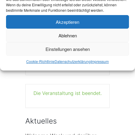
Wenn du deine Einwilligung nicht erteilst oder zurückziehst, können
bestimmte Merkmale und Funktionen beeinträchtigt werden.
Akzeptieren
+ Zu Google Kalender hinzufügen
Ablehnen
Einstellungen ansehen
+ iCal / Outlook export
Cookie-Richtlinie
Datenschutzerklärung
Impressum
Die Veranstaltung ist beendet.
Aktuelles