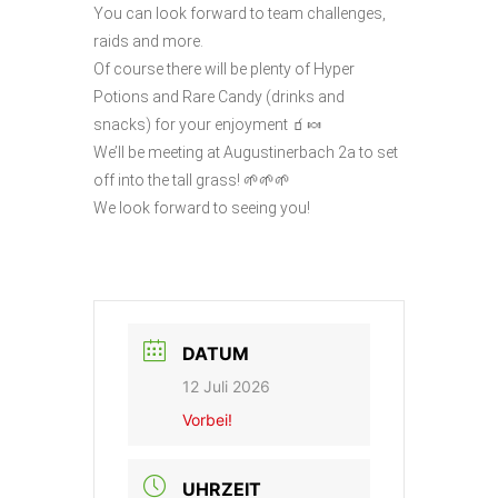
You can look forward to team challenges,
raids and more.
Of course there will be plenty of Hyper
Potions and Rare Candy (drinks and
snacks) for your enjoyment 🧃🍬
We’ll be meeting at Augustinerbach 2a to set
off into the tall grass! 🌱🌱🌱
We look forward to seeing you!
DATUM
12 Juli 2026
Vorbei!
UHRZEIT