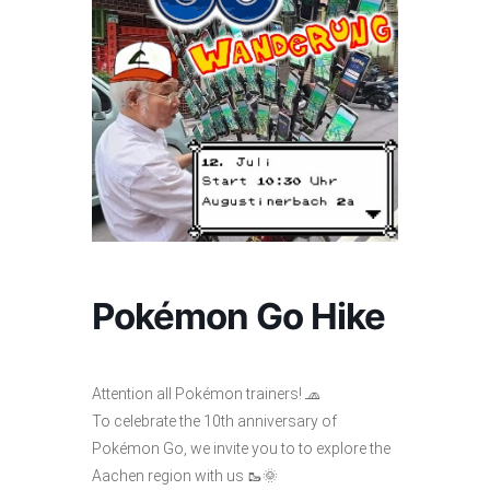
Pokémon Go Hike
Attention all Pokémon trainers! 🧢
To celebrate the 10th anniversary of
Pokémon Go, we invite you to to explore the
Aachen region with us 🥾🌞