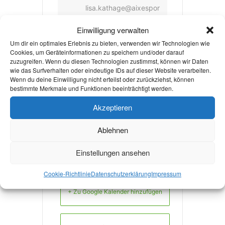
lisa.kathage@aixespor
ts.de
Einwilligung verwalten
Um dir ein optimales Erlebnis zu bieten, verwenden wir Technologien wie
WEBSITE
Cookies, um Geräteinformationen zu speichern und/oder darauf
https://www.instagram
zuzugreifen. Wenn du diesen Technologien zustimmst, können wir Daten
wie das Surfverhalten oder eindeutige IDs auf dieser Website verarbeiten.
.com/aixesports/
Wenn du deine Einwilligung nicht erteilst oder zurückziehst, können
bestimmte Merkmale und Funktionen beeinträchtigt werden.
Akzeptieren
Weiterlesen
Ablehnen
Einstellungen ansehen
Cookie-Richtlinie
Datenschutzerklärung
Impressum
+ Zu Google Kalender hinzufügen