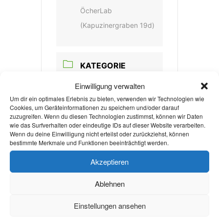
ÖcherLab
(Kapuzinergraben 19d)
KATEGORIE
Nachhaltigkeit
Einwilligung verwalten
Um dir ein optimales Erlebnis zu bieten, verwenden wir Technologien wie
Cookies, um Geräteinformationen zu speichern und/oder darauf
zuzugreifen. Wenn du diesen Technologien zustimmst, können wir Daten
VERANSTALTER
wie das Surfverhalten oder eindeutige IDs auf dieser Website verarbeiten.
Wenn du deine Einwilligung nicht erteilst oder zurückziehst, können
OECHERLAB
bestimmte Merkmale und Funktionen beeinträchtigt werden.
WEBSITE
Akzeptieren
http://www.oecherlab.
Ablehnen
de
Einstellungen ansehen