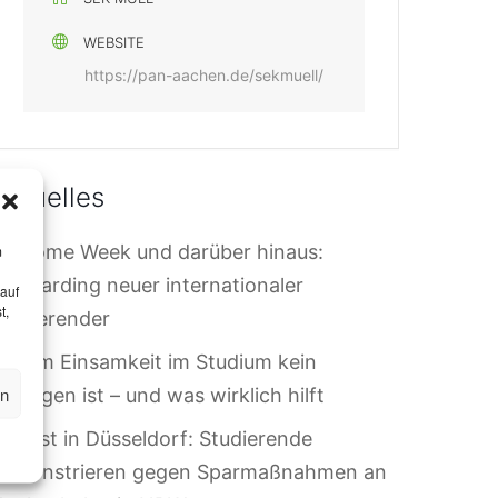
WEBSITE
https://pan-aachen.de/sekmuell/
Aktuelles
elcome Week und darüber hinaus:
m
nboarding neuer internationaler
 auf
t,
tudierender
arum Einsamkeit im Studium kein
en
ersagen ist – und was wirklich hilft
rotest in Düsseldorf: Studierende
demonstrieren gegen Sparmaßnahmen an