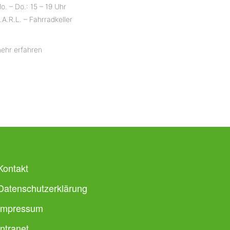
o. – Do.: 15 – 19 Uhr
.A.R.L. – Fahrradkeller
ehr erfahren
Kontakt
Datenschutzerklärung
Impressum
Intranet