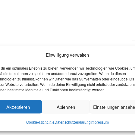
Einwilligung verwalten
W
dir ein optimales Erlebnis zu bieten, verwenden wir Technologien wie Cookies, u
äteinformationen zu speichern und/oder darauf zuzugreifen. Wenn du diesen
O
hnologien zustimmst, können wir Daten wie das Surfverhalten oder eindeutige IDs
ser Website verarbeiten. Wenn du deine Einwilligung nicht erteilst oder zurückziehs
S
nen bestimmte Merkmale und Funktionen beeinträchtigt werden.
W
Akzeptieren
Ablehnen
Einstellungen anseh
V
P
Cookie-Richtlinie
Datenschutzerklärung
Impressum