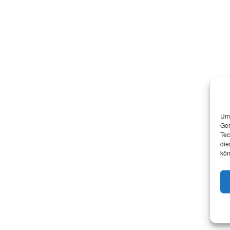
Um 
Ger
Tec
die
kön