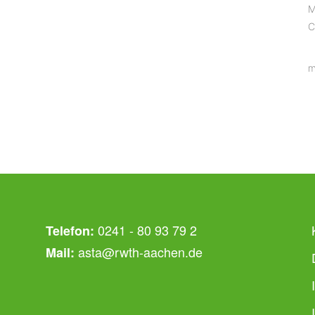
M
C
m
0241 - 80 93 79 2
Telefon:
asta@rwth-aachen.de
Mail: