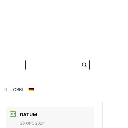
ORBI
DATUM
26 Okt. 2024