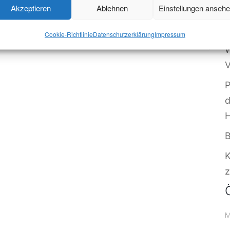
Akzeptieren
Ablehnen
Einstellungen anseh
O
altung ist beendet.
S
Cookie-Richtlinie
Datenschutzerklärung
Impressum
W
V
P
B
z
M