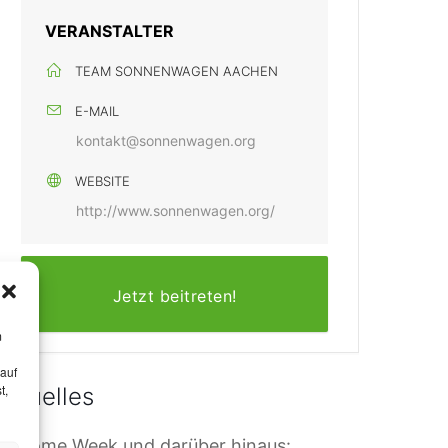
VERANSTALTER
TEAM SONNENWAGEN AACHEN
E-MAIL
kontakt@sonnenwagen.org
WEBSITE
http://www.sonnenwagen.org/
Jetzt beitreten!
m
 auf
t,
Aktuelles
elcome Week und darüber hinaus: