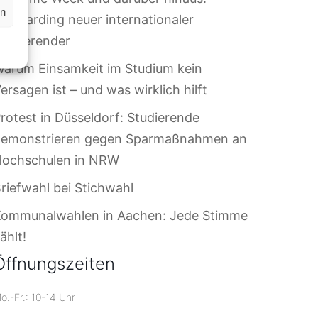
en
nboarding neuer internationaler
tudierender
arum Einsamkeit im Studium kein
ersagen ist – und was wirklich hilft
rotest in Düsseldorf: Studierende
demonstrieren gegen Sparmaßnahmen an
Hochschulen in NRW
riefwahl bei Stichwahl
Kommunalwahlen in Aachen: Jede Stimme
ählt!
Öffnungszeiten
o.-Fr.: 10-14 Uhr