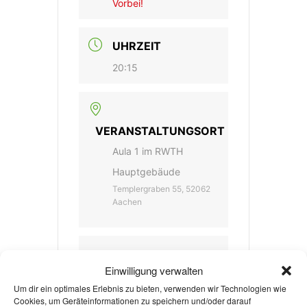
Vorbei!
UHRZEIT
20:15
VERANSTALTUNGSORT
Aula 1 im RWTH
Hauptgebäude
Templergraben 55, 52062
Aachen
VERANSTALTER
Einwilligung verwalten
FILMSTUDIO AN DER
Um dir ein optimales Erlebnis zu bieten, verwenden wir Technologien wie
Cookies, um Geräteinformationen zu speichern und/oder darauf
RWTH AACHEN E.V.