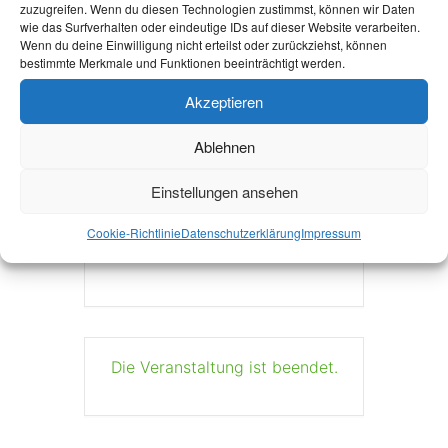
zuzugreifen. Wenn du diesen Technologien zustimmst, können wir Daten
wie das Surfverhalten oder eindeutige IDs auf dieser Website verarbeiten.
Wenn du deine Einwilligung nicht erteilst oder zurückziehst, können
bestimmte Merkmale und Funktionen beeinträchtigt werden.
Akzeptieren
Ablehnen
+ Zu Google Kalender hinzufügen
Einstellungen ansehen
+ iCal / Outlook export
Cookie-Richtlinie
Datenschutzerklärung
Impressum
Die Veranstaltung ist beendet.