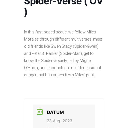
Spider-Verse ( OV
)
In this fast-paced sequel we follow Miles
Morales through different multiverses, meet
old friends like Gwen Stacy (Spider-Gwen)
and Peter B. Parker (Spider-Man), get to
know the Spider-Society, led by Miguel
O’Harra, and encounter a multidimensional
danger that has arisen from Miles‘ past.
DATUM
23 Aug. 2023