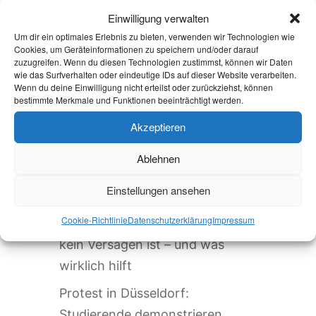
Einwilligung verwalten
Um dir ein optimales Erlebnis zu bieten, verwenden wir Technologien wie
Cookies, um Geräteinformationen zu speichern und/oder darauf
Die Veranstaltung ist beendet.
zuzugreifen. Wenn du diesen Technologien zustimmst, können wir Daten
wie das Surfverhalten oder eindeutige IDs auf dieser Website verarbeiten.
Wenn du deine Einwilligung nicht erteilst oder zurückziehst, können
bestimmte Merkmale und Funktionen beeinträchtigt werden.
Aktuelles
Akzeptieren
Welcome Week und darüber
Ablehnen
hinaus: Onboarding neuer
Einstellungen ansehen
internationaler Studierender
Cookie-Richtlinie
Datenschutzerklärung
Impressum
Warum Einsamkeit im Studium
kein Versagen ist – und was
wirklich hilft
Protest in Düsseldorf:
Studierende demonstrieren