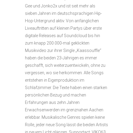
Gee und Jonko2x und ist seit mehr als
sieben Jahren im deutschsprachigen Hip-
Hop-Untergrund aktiv. Von anfänglichen
Liveauftritten auf kleinen Partys über erste
digitale Releases auf Soundcloud bis hin
zum knapp 200.000-mal geklickten
Musikvideo zur ihrer Single „Kaassouffle“
haben die beiden 23-Jährigen es immer
geschafft, sich weiterzuentwickeln, ohne zu
vergessen, wo sie herkommen. Alle Songs
entstehen in Eigenproduktion im
Schlafzimmer. Die Texte haben einen starken
persönlichen Bezug und machen
Erfahrungen aus zehn Jahren
Erwachsenwerden im grenznahen Aachen
erlebbar. Musikalische Genres spielen keine
Rolle, jeder neue Song lässt die beiden Artists
in neuem Licht glänzen. Supportact: VIKO63