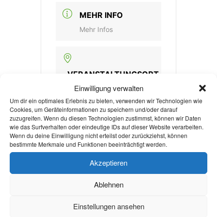
MEHR INFO
Mehr Infos
VERANSTALTUNGSORT
Einwilligung verwalten
Großer Saal der KHG
Um dir ein optimales Erlebnis zu bieten, verwenden wir Technologien wie
Aachen
Cookies, um Geräteinformationen zu speichern und/oder darauf
Pontstr. 74-76, Aachen
zuzugreifen. Wenn du diesen Technologien zustimmst, können wir Daten
wie das Surfverhalten oder eindeutige IDs auf dieser Website verarbeiten.
Wenn du deine Einwilligung nicht erteilst oder zurückziehst, können
bestimmte Merkmale und Funktionen beeinträchtigt werden.
KATEGORIE
Akzeptieren
Glaube & Religion
Ablehnen
Kulturveranstaltung
Einstellungen ansehen