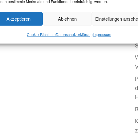
nen bestimmte Merkmale und Funktionen beeinträchtigt werden.
Akzeptieren
Ablehnen
Einstellungen anseh
W
Cookie-Richtlinie
Datenschutzerklärung
Impressum
O
S
W
V
P
B
z