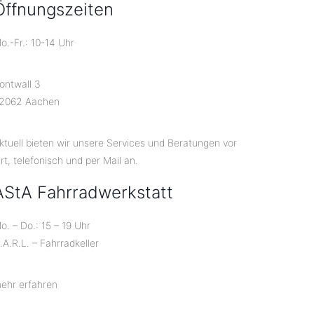
Öffnungszeiten
o.-Fr.: 10-14 Uhr
ontwall 3
2062 Aachen
ktuell bieten wir unsere Services und Beratungen vor
rt, telefonisch und per Mail an.
AStA Fahrradwerkstatt
o. – Do.: 15 – 19 Uhr
.A.R.L. – Fahrradkeller
ehr erfahren