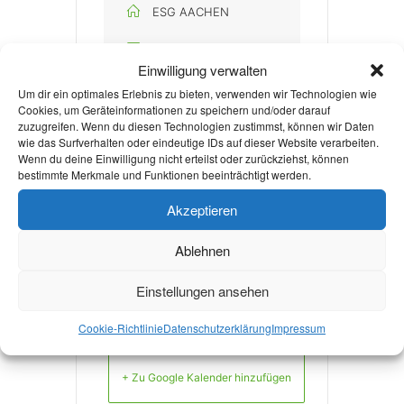
ESG AACHEN
E-MAIL
Einwilligung verwalten
esg@rwth-aachen.de
Um dir ein optimales Erlebnis zu bieten, verwenden wir Technologien wie
Cookies, um Geräteinformationen zu speichern und/oder darauf
WEBSITE
zuzugreifen. Wenn du diesen Technologien zustimmst, können wir Daten
https://www.esg-
wie das Surfverhalten oder eindeutige IDs auf dieser Website verarbeiten.
Wenn du deine Einwilligung nicht erteilst oder zurückziehst, können
aachen.de/
bestimmte Merkmale und Funktionen beeinträchtigt werden.
Akzeptieren
Mehr Infos
Ablehnen
Einstellungen ansehen
Cookie-Richtlinie
Datenschutzerklärung
Impressum
+ Zu Google Kalender hinzufügen